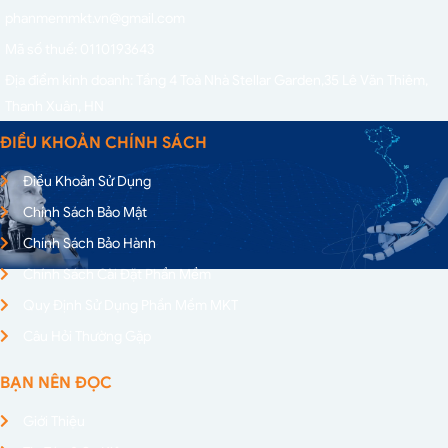
phanmemmkt.vn@gmail.com
Mã số thuế: 0110193643
Địa điểm kinh doanh: Tầng 4 Toà Nhà Stellar Garden,
35 Lê Văn Thiêm,
Thanh Xuân, HN
ĐIỀU KHOẢN CHÍNH SÁCH
Điều Khoản Sử Dụng
Chính Sách Bảo Mật
Chính Sách Bảo Hành
Chính Sách Cài Đặt Phần Mềm
Quy Định Sử Dụng Phần Mềm MKT
Câu Hỏi Thường Gặp
BẠN NÊN ĐỌC
Giới Thiệu