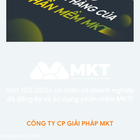
Hơn 100.000+ cá nhân và doanh nghiệp
đã đăng ký và sử dụng phần mềm MKT!
CÔNG TY CP GIẢI PHÁP MKT
Hotline: 0941.113.119