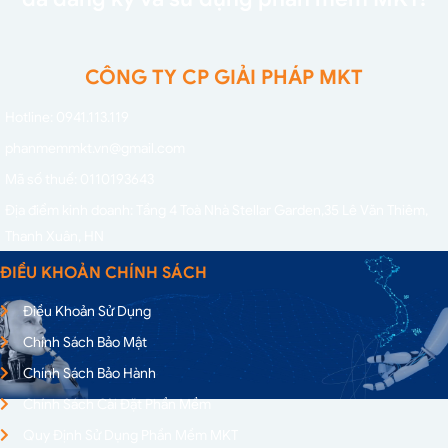
CÔNG TY CP GIẢI PHÁP MKT
Hotline: 0941.113.119
phanmemmkt.vn@gmail.com
Mã số thuế: 0110193643
Địa điểm kinh doanh: Tầng 4 Toà Nhà Stellar Garden,
35 Lê Văn Thiêm,
Thanh Xuân, HN
ĐIỀU KHOẢN CHÍNH SÁCH
Điều Khoản Sử Dụng
Chính Sách Bảo Mật
Chính Sách Bảo Hành
Chính Sách Cài Đặt Phần Mềm
Quy Định Sử Dụng Phần Mềm MKT