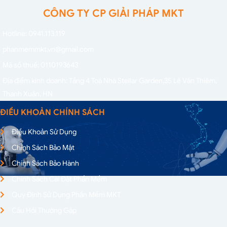
CÔNG TY CP GIẢI PHÁP MKT
Hotline: 0941.113.119
phanmemmkt.vn@gmail.com
Mã số thuế: 0110193643
Địa điểm kinh doanh: Tầng 4 Toà Nhà Stellar Garden,
35 Lê Văn Thiêm,
Thanh Xuân, HN
ĐIỀU KHOẢN CHÍNH SÁCH
Điều Khoản Sử Dụng
Chính Sách Bảo Mật
Chính Sách Bảo Hành
Chính Sách Cài Đặt Phần Mềm
Quy Định Sử Dụng Phần Mềm MKT
Câu Hỏi Thường Gặp