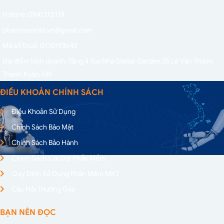
Hotline: 0941.113.119
phanmemmkt.vn@gmail.com
Mã số thuế: 0110193643
Địa điểm kinh doanh: Tầng 4 Toà Nhà Stellar Garden,
35 Lê Văn Thiêm,
Thanh Xuân, HN
ĐIỀU KHOẢN CHÍNH SÁCH
Điều Khoản Sử Dụng
Chính Sách Bảo Mật
Chính Sách Bảo Hành
Chính Sách Cài Đặt Phần Mềm
Quy Định Sử Dụng Phần Mềm MKT
Câu Hỏi Thường Gặp
BẠN NÊN ĐỌC