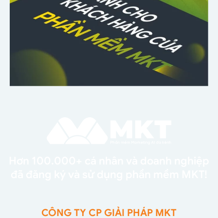
Hơn 100.000+ cá nhân và doanh nghiệp
đã đăng ký và sử dụng phần mềm MKT!
CÔNG TY CP GIẢI PHÁP MKT