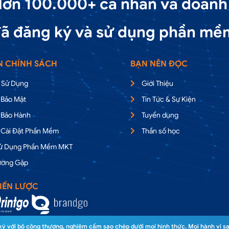
ơn 100.000+ cá nhân và doanh
ã đăng ký và sử dụng phần mề
N CHÍNH SÁCH
BẠN NÊN ĐỌC
 Sử Dụng
Giới Thiệu
 Bảo Mật
Tin Tức & Sự Kiện
 Bảo Hành
Tuyển dụng
 Cài Đặt Phần Mềm
Thần số học
Sử Dụng Phần Mềm MKT
ường Gặp
IẾN LƯỢC
 với bộ công thương, nghiêm cấm sao chép dưới mọi hình thức. Mọi hành vi sa