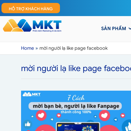
HỖ TRỢ KHÁCH HÀNG
SẢN PHẨM
Home
mời người lạ like page facebook
mời người lạ like page faceb