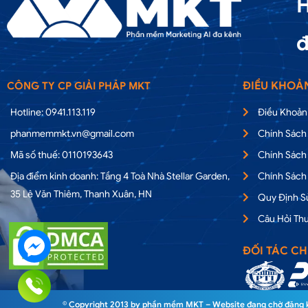
H
đ
ĐIỀU KHOẢ
CÔNG TY CP GIẢI PHÁP MKT
Hotline: 0941.113.119
Điều Khoản
phanmemmkt.vn@gmail.com
Chính Sách
Mã số thuế: 0110193643
Chính Sách
Địa điểm kinh doanh: Tầng 4 Toà Nhà Stellar Garden,
Chính Sách
35 Lê Văn Thiêm, Thanh Xuân, HN
Quy Định 
Câu Hỏi Th
ĐỐI TÁC CH
© Copyright 2013 by phần mềm MKT – Website đang chờ đăng ký