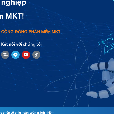
 nghiệp
m MKT!
CỘNG ĐỒNG PHẦN MỀM MKT
Kết nối với chúng tôi
o chép sẽ chịu hoàn toàn trách nhiệm