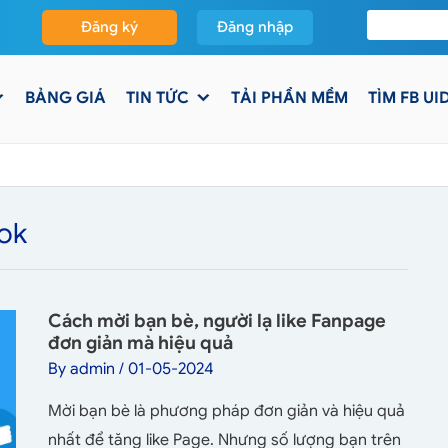
Đăng ký
Đăng nhập
BẢNG GIÁ
TIN TỨC
TẢI PHẦN MỀM
TÌM FB UI
ook
Cách mời bạn bè, người lạ like Fanpage
đơn giản mà hiệu quả
By
admin
/
01-05-2024
Mời bạn bè là phương pháp đơn giản và hiệu quả
nhất để tăng like Page. Nhưng số lượng bạn trên