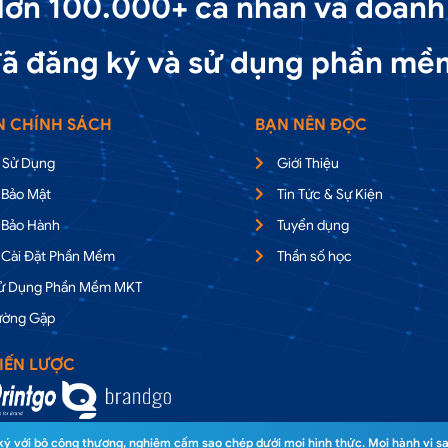
ơn 100.000+ cá nhân và doanh
ã đăng ký và sử dụng phần mề
N CHÍNH SÁCH
BẠN NÊN ĐỌC
 Sử Dụng
Giới Thiệu
 Bảo Mật
Tin Tức & Sự Kiện
 Bảo Hành
Tuyển dụng
 Cài Đặt Phần Mềm
Thần số học
Sử Dụng Phần Mềm MKT
ường Gặp
IẾN LƯỢC
 với bộ công thương, nghiêm cấm sao chép dưới mọi hình thức. Mọi hành vi sa