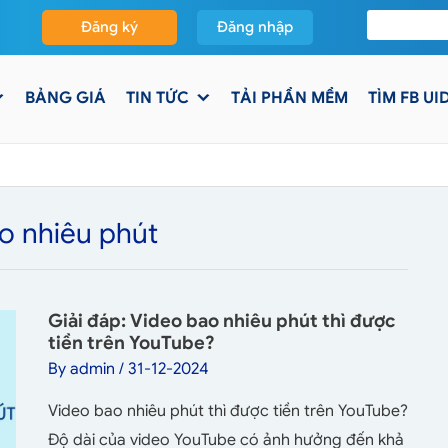
Đăng ký
Đăng nhập
BẢNG GIÁ
TIN TỨC
TẢI PHẦN MỀM
TÌM FB UI
o nhiêu phút
Giải đáp: Video bao nhiêu phút thì được
tiền trên YouTube?
By
admin
/
31-12-2024
Video bao nhiêu phút thì được tiền trên YouTube?
Độ dài của video YouTube có ảnh hưởng đến khả