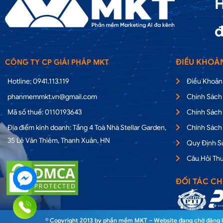
H
đ
ĐIỀU KHOẢ
CÔNG TY CP GIẢI PHÁP MKT
Hotline: 0941.113.119
Điều Khoản
phanmemmkt.vn@gmail.com
Chính Sách
Mã số thuế: 0110193643
Chính Sách
Địa điểm kinh doanh: Tầng 4 Toà Nhà Stellar Garden,
Chính Sách
35 Lê Văn Thiêm, Thanh Xuân, HN
Quy Định 
Câu Hỏi Th
ĐỐI TÁC CH
© Copyright 2013 by phần mềm MKT – Website đang chờ đăng ký