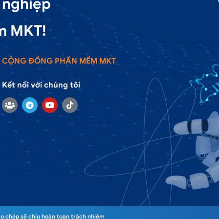
 nghiệp
m MKT!
CỘNG ĐỒNG PHẦN MỀM MKT
Kết nối với chúng tôi
o chép sẽ chịu hoàn toàn trách nhiệm