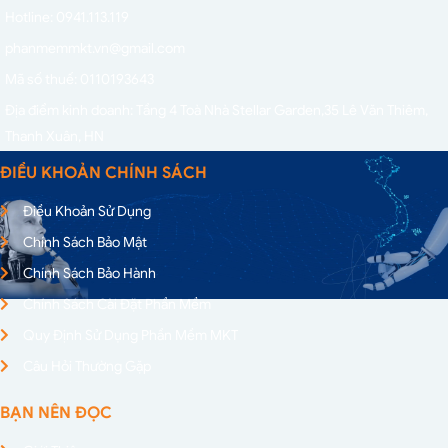
Hotline: 0941.113.119
phanmemmkt.vn@gmail.com
Mã số thuế: 0110193643
Địa điểm kinh doanh: Tầng 4 Toà Nhà Stellar Garden,
35 Lê Văn Thiêm,
Thanh Xuân, HN
ĐIỀU KHOẢN CHÍNH SÁCH
Điều Khoản Sử Dụng
Chính Sách Bảo Mật
Chính Sách Bảo Hành
Chính Sách Cài Đặt Phần Mềm
Quy Định Sử Dụng Phần Mềm MKT
Câu Hỏi Thường Gặp
BẠN NÊN ĐỌC