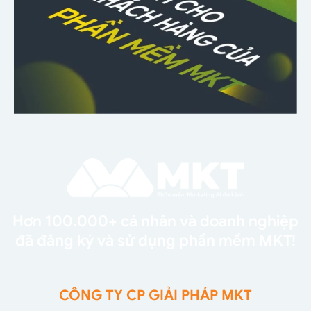
Hơn 100.000+ cá nhân và doanh nghiệp
đã đăng ký và sử dụng phần mềm MKT!
CÔNG TY CP GIẢI PHÁP MKT