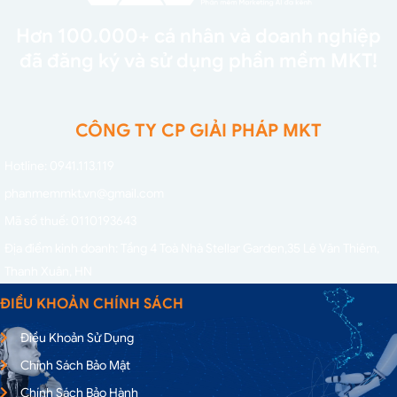
Hơn 100.000+ cá nhân và doanh nghiệp
đã đăng ký và sử dụng phần mềm MKT!
CÔNG TY CP GIẢI PHÁP MKT
Hotline: 0941.113.119
phanmemmkt.vn@gmail.com
Mã số thuế: 0110193643
Địa điểm kinh doanh: Tầng 4 Toà Nhà Stellar Garden,
35 Lê Văn Thiêm,
Thanh Xuân, HN
ĐIỀU KHOẢN CHÍNH SÁCH
Điều Khoản Sử Dụng
Chính Sách Bảo Mật
Chính Sách Bảo Hành