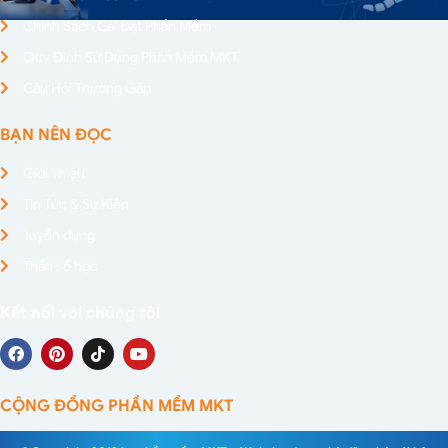
Chính Sách Cài Đặt Phần Mềm
Quy Định Sử Dụng Phần Mềm MKT
Câu Hỏi Thường Gặp
BẠN NÊN ĐỌC
Giới Thiệu
Tin Tức & Sự Kiện
Tuyển dụng
Thần số học
Kết nối với chúng tôi
CỘNG ĐỒNG PHẦN MỀM MKT