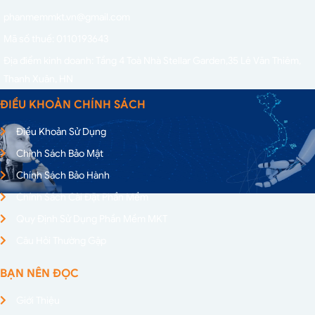
phanmemmkt.vn@gmail.com
Mã số thuế: 0110193643
Địa điểm kinh doanh: Tầng 4 Toà Nhà Stellar Garden,
35 Lê Văn Thiêm,
Thanh Xuân, HN
ĐIỀU KHOẢN CHÍNH SÁCH
Điều Khoản Sử Dụng
Chính Sách Bảo Mật
Chính Sách Bảo Hành
Chính Sách Cài Đặt Phần Mềm
Quy Định Sử Dụng Phần Mềm MKT
Câu Hỏi Thường Gặp
BẠN NÊN ĐỌC
Giới Thiệu