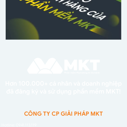
Hơn 100.000+ cá nhân và doanh nghiệp
đã đăng ký và sử dụng phần mềm MKT!
CÔNG TY CP GIẢI PHÁP MKT
Hotline: 0941.113.119