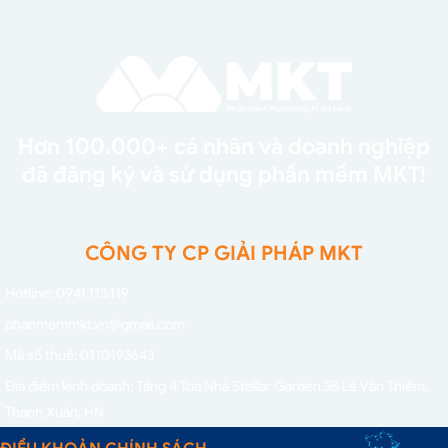
Hơn 100.000+ cá nhân và doanh nghiệp
đã đăng ký và sử dụng phần mềm MKT!
CÔNG TY CP GIẢI PHÁP MKT
Hotline: 0941.113.119
phanmemmkt.vn@gmail.com
Mã số thuế: 0110193643
Địa điểm kinh doanh: Tầng 4 Toà Nhà Stellar Garden,
35 Lê Văn Thiêm,
Thanh Xuân, HN