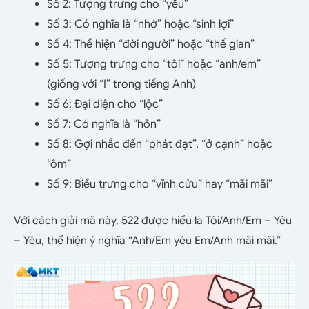
Số 2: Tượng trưng cho “yêu”
Số 3: Có nghĩa là “nhớ” hoặc “sinh lợi”
Số 4: Thể hiện “đời người” hoặc “thế gian”
Số 5: Tượng trưng cho “tôi” hoặc “anh/em”
(giống với “I” trong tiếng Anh)
Số 6: Đại diện cho “lộc”
Số 7: Có nghĩa là “hôn”
Số 8: Gợi nhắc đến “phát đạt”, “ở cạnh” hoặc
“ôm”
Số 9: Biểu trưng cho “vĩnh cửu” hay “mãi mãi”
Với cách giải mã này, 522 được hiểu là Tôi/Anh/Em – Yêu
– Yêu, thể hiện ý nghĩa “Anh/Em yêu Em/Anh mãi mãi.”