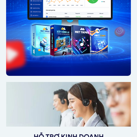
HỖ TRỢ KINH DOANH