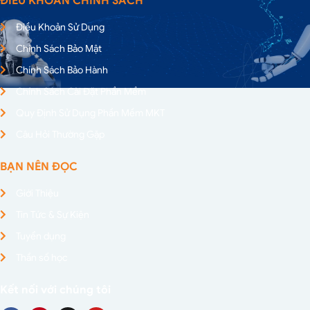
ĐIỀU KHOẢN CHÍNH SÁCH
Điều Khoản Sử Dụng
Chính Sách Bảo Mật
Chính Sách Bảo Hành
Chính Sách Cài Đặt Phần Mềm
Quy Định Sử Dụng Phần Mềm MKT
Câu Hỏi Thường Gặp
BẠN NÊN ĐỌC
Giới Thiệu
Tin Tức & Sự Kiện
Tuyển dụng
Thần số học
Kết nối với chúng tôi