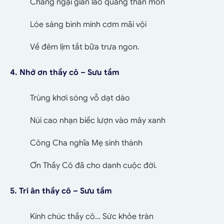
Chẳng ngại gian lao quãng thân mòn
Lóe sáng bình minh cơm mãi vội
Về đêm lịm tắt bữa trưa ngon.
4. Nhớ ơn thầy cô – Sưu tầm
Trùng khơi sóng vỗ dạt dào
Núi cao nhạn biếc lượn vào mây xanh
Công Cha nghĩa Mẹ sinh thành
Ơn Thầy Cô đã cho danh cuộc đời.
5. Tri ân thầy cô – Sưu tầm
Kính chúc thầy cô… Sức khỏe tràn