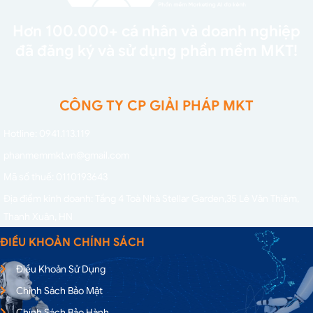
Hơn 100.000+ cá nhân và doanh nghiệp
đã đăng ký và sử dụng phần mềm MKT!
CÔNG TY CP GIẢI PHÁP MKT
Hotline: 0941.113.119
phanmemmkt.vn@gmail.com
Mã số thuế: 0110193643
Địa điểm kinh doanh: Tầng 4 Toà Nhà Stellar Garden,
35 Lê Văn Thiêm,
Thanh Xuân, HN
ĐIỀU KHOẢN CHÍNH SÁCH
Điều Khoản Sử Dụng
Chính Sách Bảo Mật
Chính Sách Bảo Hành