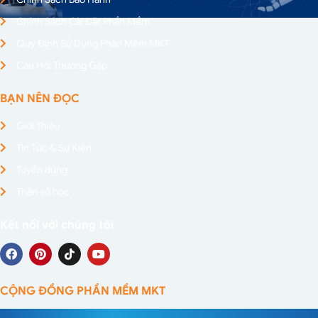
Chính Sách Cài Đặt Phần Mềm
Quy Định Sử Dụng Phần Mềm MKT
Câu Hỏi Thường Gặp
BẠN NÊN ĐỌC
Giới Thiệu
Tin Tức & Sự Kiện
Tuyển dụng
Thần số học
Kết nối với chúng tôi
CỘNG ĐỒNG PHẦN MỀM MKT