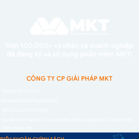
Hơn 100.000+ cá nhân và doanh nghiệp
đã đăng ký và sử dụng phần mềm MKT!
CÔNG TY CP GIẢI PHÁP MKT
Hotline: 0941.113.119
phanmemmkt.vn@gmail.com
Mã số thuế: 0110193643
Địa điểm kinh doanh: Tầng 4 Toà Nhà Stellar Garden,
35 Lê Văn Thiêm,
Thanh Xuân, HN