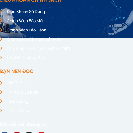
ĐIỀU KHOẢN CHÍNH SÁCH
Điều Khoản Sử Dụng
Chính Sách Bảo Mật
Chính Sách Bảo Hành
Chính Sách Cài Đặt Phần Mềm
Quy Định Sử Dụng Phần Mềm MKT
Câu Hỏi Thường Gặp
BẠN NÊN ĐỌC
Giới Thiệu
Tin Tức & Sự Kiện
Tuyển dụng
Thần số học
Kết nối với chúng tôi