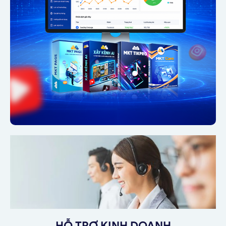
HỖ TRỢ KINH DOANH