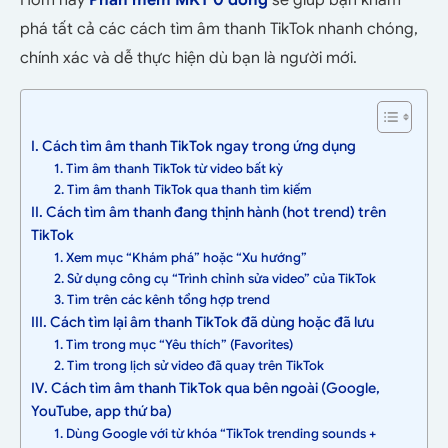
Hôm nay
Phần mềm MKT 0 đồng
sẽ giúp bạn khám
phá tất cả các cách tìm âm thanh TikTok nhanh chóng,
chính xác và dễ thực hiện dù bạn là người mới.
I. Cách tìm âm thanh TikTok ngay trong ứng dụng
1. Tìm âm thanh TikTok từ video bất kỳ
2. Tìm âm thanh TikTok qua thanh tìm kiếm
II. Cách tìm âm thanh đang thịnh hành (hot trend) trên
TikTok
1. Xem mục “Khám phá” hoặc “Xu hướng”
2. Sử dụng công cụ “Trình chỉnh sửa video” của TikTok
3. Tìm trên các kênh tổng hợp trend
III. Cách tìm lại âm thanh TikTok đã dùng hoặc đã lưu
1. Tìm trong mục “Yêu thích” (Favorites)
2. Tìm trong lịch sử video đã quay trên TikTok
IV. Cách tìm âm thanh TikTok qua bên ngoài (Google,
YouTube, app thứ ba)
1. Dùng Google với từ khóa “TikTok trending sounds +