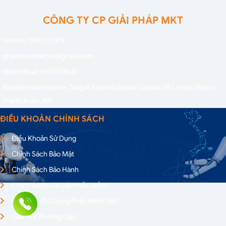
CÔNG TY CP GIẢI PHÁP MKT
Hotline: 0941.113.119
phanmemmkt.vn@gmail.com
Mã số thuế: 0110193643
Địa điểm kinh doanh: Tầng 4 Toà Nhà Stellar Garden,
35 Lê Văn Thiêm,
Thanh Xuân, HN
ĐIỀU KHOẢN CHÍNH SÁCH
Điều Khoản Sử Dụng
Chính Sách Bảo Mật
Chính Sách Bảo Hành
Chính Sách Cài Đặt Phần Mềm
Quy Định Sử Dụng Phần Mềm MKT
Câu Hỏi Thường Gặp