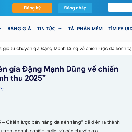
Đăng ký
Đăng nhập
BẢNG GIÁ
TIN TỨC
TẢI PHẦN MỀM
TÌM FB UI
t giá từ chuyên gia Đặng Mạnh Dũng về chiến lược đa kênh tạ
yên gia Đặng Mạnh Dũng về chiến
anh thu 2025”
ức
 – Chiến lược bán hàng đa nền tảng”
đã diễn ra thành
ng trăm doanh nghiệp, seller và các chuyên gia