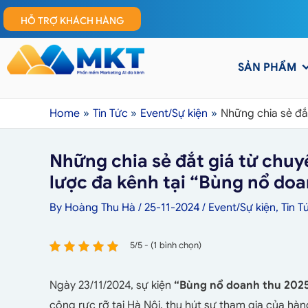
HỖ TRỢ KHÁCH HÀNG
SẢN PHẨM
Home
Tin Tức
Event/Sự kiện
Những chia sẻ đắ
Những chia sẻ đắt giá từ chu
lược đa kênh tại “Bùng nổ do
By
Hoàng Thu Hà
/
25-11-2024
/
Event/Sự kiện
,
Tin T
5/5 - (1 bình chọn)
Ngày 23/11/2024, sự kiện
“Bùng nổ doanh thu 2025
công rực rỡ tại Hà Nội, thu hút sự tham gia của hà