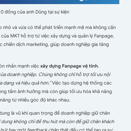
 0 đồng của anh Dũng tại sự kiện
p nhỏ và vừa có thể phát triển mạnh mẽ mà không cần
ụ của MKT hỗ trợ từ việc xây dựng và quản lý Fanpage,
c chiến dịch marketing, giúp doanh nghiệp gia tăng
còn nhấn mạnh việc
xây dựng Fanpage vệ tinh
.
của doanh nghiệp. Chúng không chỉ hỗ trợ tối ưu nội
a dạng và hiệu quả hơn.”
Việc tạo dựng hệ thống các
ộng tầm ảnh hưởng mà còn giúp tối ưu hóa khả năng
 năng từ nhiều góc độ khác nhau.
 dung là vũ khí quan trọng để doanh nghiệp giữ chân
i dung không chỉ để thu hút mà còn để giữ chân khách
n hút hay một feedback chân thật đều có thể tạo ra sự