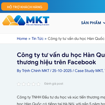
HỖ TRỢ KHÁCH HÀNG
SẢN PHẨM
Home
Tin Tức
Công ty tư vấn du học Hàn Quốc 
Công ty tư vấn du học Hàn Quố
thương hiệu trên Facebook
By
Trịnh Chinh MKT
/
25-10-2025
/
Case Study MKT
,
Đánh giá post
Công ty TNHH Đầu tư du học và xúc tiến thương m
học Hàn Quốc có tiếng tại Hà Nội, với gần 5 năm h