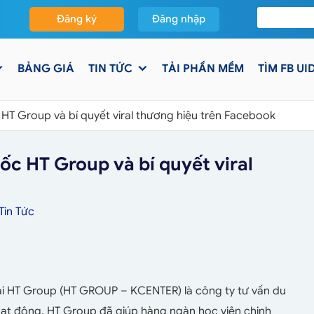
Đăng ký
Đăng nhập
BẢNG GIÁ
TIN TỨC
TẢI PHẦN MỀM
TÌM FB UI
HT Group và bí quyết viral thương hiệu trên Facebook
c HT Group và bí quyết viral
Tin Tức
ại HT Group (HT GROUP – KCENTER) là công ty tư vấn du
oạt động, HT Group đã giúp hàng ngàn học viên chinh