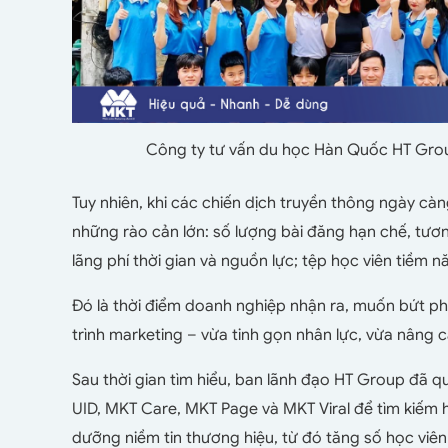
Công ty tư vấn du học Hàn Quốc HT Group
Tuy nhiên, khi các chiến dịch truyền thông ngày 
những rào cản lớn: số lượng bài đăng hạn chế, tươ
lãng phí thời gian và nguồn lực; tệp học viên tiềm 
Đó là thời điểm doanh nghiệp nhận ra, muốn bứt p
trình marketing – vừa tinh gọn nhân lực, vừa nâng c
Sau thời gian tìm hiểu, ban lãnh đạo HT Group đã
UID, MKT Care, MKT Page và MKT Viral để tìm kiếm h
dưỡng niềm tin thương hiệu, từ đó tăng số học viên