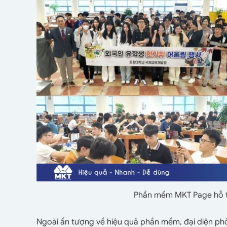
Phần mềm MKT Page hỗ t
Ngoài ấn tượng về hiệu quả phần mềm, đại diện ph