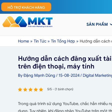
HỖ TRỢ KHÁCH HÀNG
SẢN PHẨM
Home
Tin Tức
Tin Tổng Hợp
Hướng dẫn cách đ
Hướng dẫn cách đăng xuất tài
trên điện thoại, máy tính
By
Đặng Mạnh Dũng
/
15-08-2024
/
Digital Marketin
5/5 - (1 bình chọn)
Trong quá trình sử dụng YouTube, chắc hẳn nhiều 
dụng. Tuy nhiên, khi đăng nhập YouTube trên một t