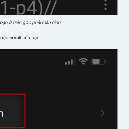
bạn ở trên góc phải màn hình
oặc
email
của bạn.