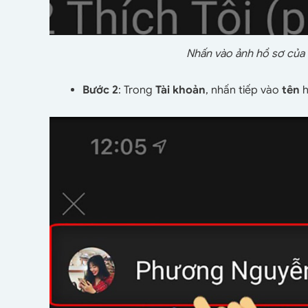
Nhấn vào ảnh hồ sơ của 
Bước 2
: Trong
Tài khoản
, nhấn tiếp vào
tên
h