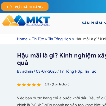
HỖ TRỢ KHÁCH HÀNG
SẢN PHẨM
Home
Tin Tức
Tin Tổng Hợp
Hậu mãi là gì? Ki
Hậu mãi là gì? Kinh nghiệm xâ
quả
By
admin
/
03-09-2025
/
Tin Tổng Hợp
,
Tin Tức
5/5 - (1 bình chọn)
Việc bán được hàng chỉ là bước khởi đầu. Yếu tố giữ
chính là “vũ khí” giúp doanh nghiệp tạo khác biệt, 