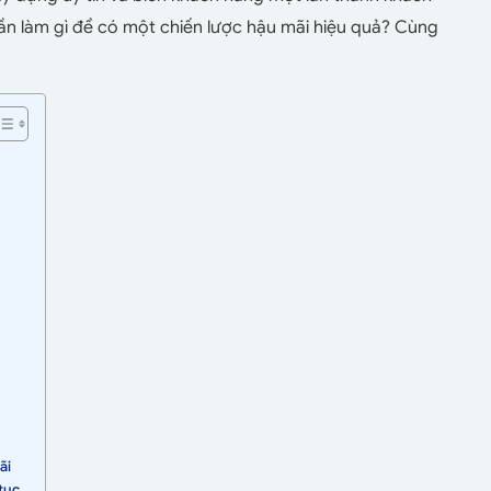
n làm gì để có một chiến lược hậu mãi hiệu quả? Cùng
ãi
 tục