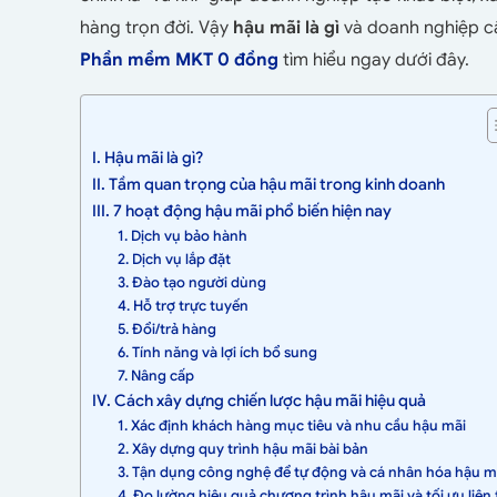
hàng trọn đời. Vậy
hậu mãi là gì
và doanh nghiệp cầ
Phần mềm MKT 0 đồng
tìm hiểu ngay dưới đây.
I. Hậu mãi là gì?
II. Tầm quan trọng của hậu mãi trong kinh doanh
III. 7 hoạt động hậu mãi phổ biến hiện nay
1. Dịch vụ bảo hành
2. Dịch vụ lắp đặt
3. Đào tạo người dùng
4. Hỗ trợ trực tuyến
5. Đổi/trả hàng
6. Tính năng và lợi ích bổ sung
7. Nâng cấp
IV. Cách xây dựng chiến lược hậu mãi hiệu quả
1. Xác định khách hàng mục tiêu và nhu cầu hậu mãi
2. Xây dựng quy trình hậu mãi bài bản
3. Tận dụng công nghệ để tự động và cá nhân hóa hậu m
4. Đo lường hiệu quả chương trình hậu mãi và tối ưu liên