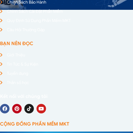
Chính Sách Bảo Hành
Chính Sách Cài Đặt Phần Mềm
Quy Định Sử Dụng Phần Mềm MKT
Câu Hỏi Thường Gặp
BẠN NÊN ĐỌC
Giới Thiệu
Tin Tức & Sự Kiện
Tuyển dụng
Thần số học
Kết nối với chúng tôi
CỘNG ĐỒNG PHẦN MỀM MKT