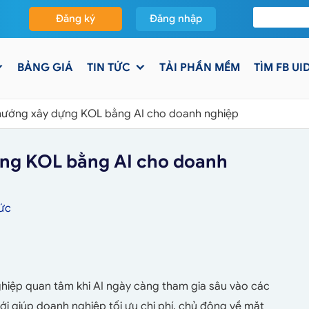
Đăng ký
Đăng nhập
BẢNG GIÁ
TIN TỨC
TẢI PHẦN MỀM
TÌM FB UI
 hướng xây dựng KOL bằng AI cho doanh nghiệp
ựng KOL bằng AI cho doanh
Tức
hiệp quan tâm khi AI ngày càng tham gia sâu vào các
i giúp doanh nghiệp tối ưu chi phí, chủ động về mặt