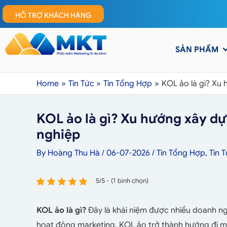
HỖ TRỢ KHÁCH HÀNG
SẢN PHẨM
Home
Tin Tức
Tin Tổng Hợp
KOL ảo là gì? Xu
KOL ảo là gì? Xu hướng xây d
nghiệp
By
Hoàng Thu Hà
/
06-07-2026
/
Tin Tổng Hợp
,
Tin 
5/5 - (1 bình chọn)
KOL ảo là gì?
Đây là khái niệm được nhiều doanh ng
hoạt động marketing. KOL ảo trở thành hướng đi mớ