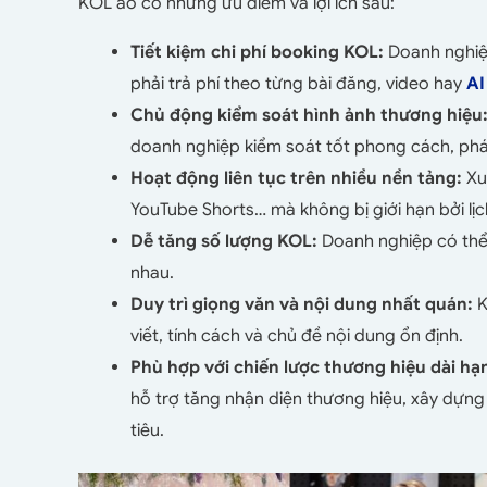
KOL ảo có những ưu điểm và lợi ích sau:
Tiết kiệm chi phí booking KOL:
Doanh nghiệp
phải trả phí theo từng bài đăng, video hay
AI
Chủ động kiểm soát hình ảnh thương hiệu
doanh nghiệp kiểm soát tốt phong cách, phát
Hoạt động liên tục trên nhiều nền tảng:
Xuấ
YouTube Shorts… mà không bị giới hạn bởi lịc
Dễ tăng số lượng KOL:
Doanh nghiệp có thể
nhau.
Duy trì giọng văn và nội dung nhất quán:
K
viết, tính cách và chủ đề nội dung ổn định.
Phù hợp với chiến lược thương hiệu dài hạ
hỗ trợ tăng nhận diện thương hiệu, xây dựn
tiêu.