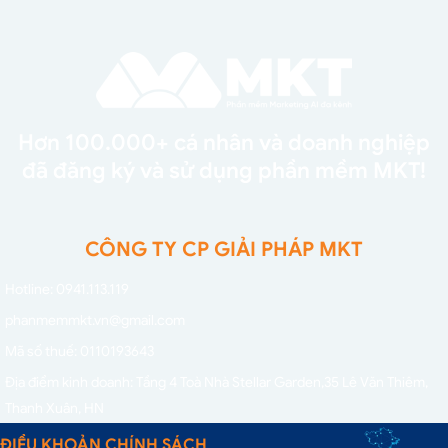
Hơn 100.000+ cá nhân và doanh nghiệp
đã đăng ký và sử dụng phần mềm MKT!
CÔNG TY CP GIẢI PHÁP MKT
Hotline: 0941.113.119
phanmemmkt.vn@gmail.com
Mã số thuế: 0110193643
Địa điểm kinh doanh: Tầng 4 Toà Nhà Stellar Garden,
35 Lê Văn Thiêm,
Thanh Xuân, HN
ĐIỀU KHOẢN CHÍNH SÁCH