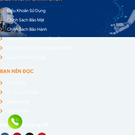
Điều Khoản Sử Dụng
Chính Sách Bảo Mật
Chính Sách Bảo Hành
Chính Sách Cài Đặt Phần Mềm
Quy Định Sử Dụng Phần Mềm MKT
Câu Hỏi Thường Gặp
BẠN NÊN ĐỌC
Giới Thiệu
Tin Tức & Sự Kiện
Tuyển dụng
Thần số học
Kết nối với chúng tôi