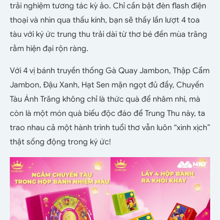
trải nghiệm tương tác kỳ ảo. Chỉ cần bật đèn flash điện
thoại và nhìn qua thấu kính, bạn sẽ thấy lần lượt 4 toa
tàu với ký ức trung thu trải dài từ thơ bé đến mùa trăng
rằm hiện đại rộn ràng.
Với 4 vị bánh truyền thống Gà Quay Jambon, Thập Cẩm
Jambon, Đậu Xanh, Hạt Sen mặn ngọt đủ đầy, Chuyến
Tàu Ánh Trăng không chỉ là thức quà để nhâm nhi, mà
còn là một món quà biếu độc đáo để Trung Thu này, ta
trao nhau cả một hành trình tuổi thơ vẫn luôn “xình xịch”
thật sống động trong ký ức!