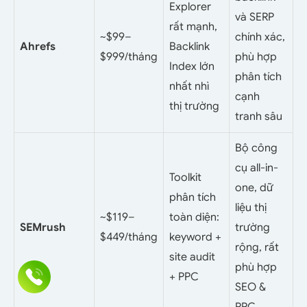
Explorer
và SERP
rất mạnh,
~$99–
chính xác,
Ahrefs
Backlink
$999/tháng
phù hợp
Index lớn
phân tích
nhất nhì
cạnh
thị trường
tranh sâu
Bộ công
cụ all-in-
Toolkit
one, dữ
phân tích
liệu thị
~$119–
toàn diện:
SEMrush
trường
$449/tháng
keyword +
rộng, rất
site audit
phù hợp
+ PPC
SEO &