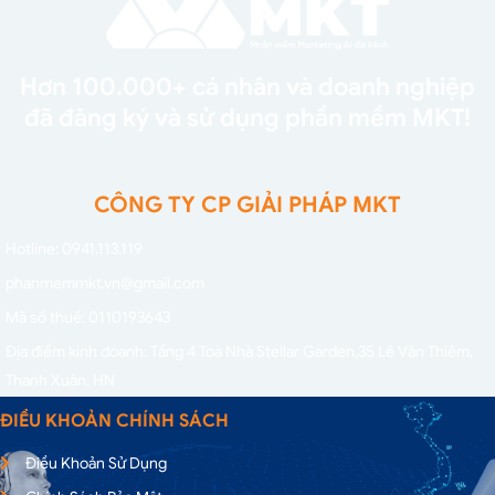
Hơn 100.000+ cá nhân và doanh nghiệp
đã đăng ký và sử dụng phần mềm MKT!
CÔNG TY CP GIẢI PHÁP MKT
Hotline: 0941.113.119
phanmemmkt.vn@gmail.com
Mã số thuế: 0110193643
Địa điểm kinh doanh: Tầng 4 Toà Nhà Stellar Garden,
35 Lê Văn Thiêm,
Thanh Xuân, HN
ĐIỀU KHOẢN CHÍNH SÁCH
Điều Khoản Sử Dụng