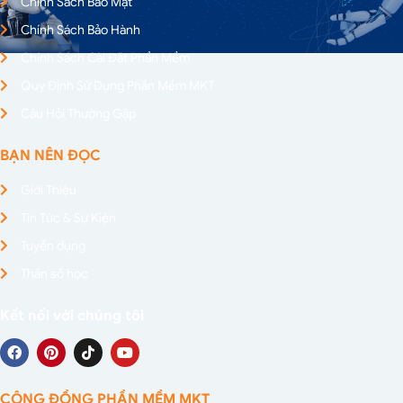
Chính Sách Bảo Mật
Chính Sách Bảo Hành
Chính Sách Cài Đặt Phần Mềm
Quy Định Sử Dụng Phần Mềm MKT
Câu Hỏi Thường Gặp
BẠN NÊN ĐỌC
Giới Thiệu
Tin Tức & Sự Kiện
Tuyển dụng
Thần số học
Kết nối với chúng tôi
CỘNG ĐỒNG PHẦN MỀM MKT