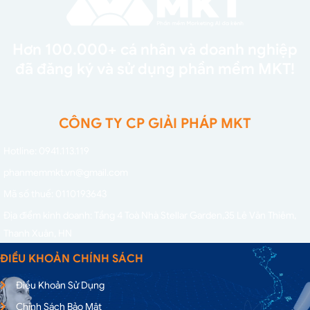
Hơn 100.000+ cá nhân và doanh nghiệp
đã đăng ký và sử dụng phần mềm MKT!
CÔNG TY CP GIẢI PHÁP MKT
Hotline: 0941.113.119
phanmemmkt.vn@gmail.com
Mã số thuế: 0110193643
Địa điểm kinh doanh: Tầng 4 Toà Nhà Stellar Garden,
35 Lê Văn Thiêm,
Thanh Xuân, HN
ĐIỀU KHOẢN CHÍNH SÁCH
Điều Khoản Sử Dụng
Chính Sách Bảo Mật