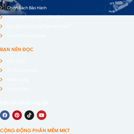
Chính Sách Bảo Hành
Chính Sách Cài Đặt Phần Mềm
Quy Định Sử Dụng Phần Mềm MKT
Câu Hỏi Thường Gặp
BẠN NÊN ĐỌC
Giới Thiệu
Tin Tức & Sự Kiện
Tuyển dụng
Thần số học
Kết nối với chúng tôi
CỘNG ĐỒNG PHẦN MỀM MKT