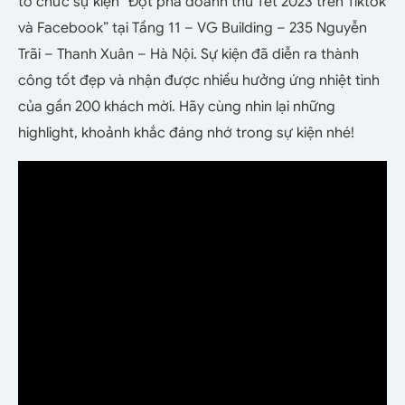
tổ chức sự kiện “Đột phá doanh thu Tết 2023 trên Tiktok
và Facebook” tại Tầng 11 – VG Building – 235 Nguyễn
Trãi – Thanh Xuân – Hà Nội. Sự kiện đã diễn ra thành
công tốt đẹp và nhận được nhiều hưởng ứng nhiệt tình
của gần 200 khách mời. Hãy cùng nhìn lại những
highlight, khoảnh khắc đáng nhớ trong sự kiện nhé!