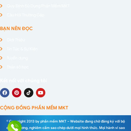
Quy Định Sử Dụng Phần Mềm MKT
Câu Hỏi Thường Gặp
BẠN NÊN ĐỌC
Giới Thiệu
Tin Tức & Sự Kiện
Tuyển dụng
Thần số học
Kết nối với chúng tôi
CỘNG ĐỒNG PHẦN MỀM MKT
© Copyright 2013 by phần mềm MKT – Website đang chờ đăng ký với bộ
công thương, nghiêm cấm sao chép dưới mọi hình thức. Mọi hành vi sao