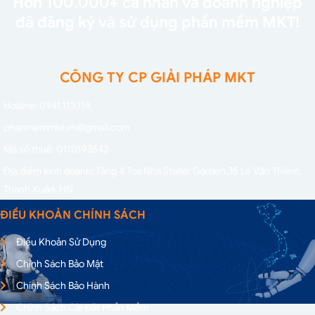
Hơn 100.000+ cá nhân và doanh nghiệp
đã đăng ký và sử dụng phần mềm MKT!
CÔNG TY CP GIẢI PHÁP MKT
Hotline: 0941.113.119
phanmemmkt.vn@gmail.com
Mã số thuế: 0110193643
Địa điểm kinh doanh: Tầng 4 Toà Nhà Stellar Garden,
35 Lê Văn Thiêm,
Thanh Xuân, HN
ĐIỀU KHOẢN CHÍNH SÁCH
Điều Khoản Sử Dụng
Chính Sách Bảo Mật
Chính Sách Bảo Hành
Chính Sách Cài Đặt Phần Mềm