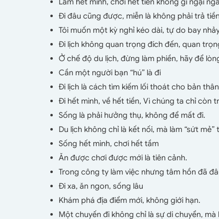
Làm hết mình, chơi hết tiền không gì ngại ng
Đi đâu cũng được, miễn là không phải trả tiề
Tôi muốn một kỳ nghỉ kéo dài, tự do bay nhảy
Đi lịch không quan trọng đích đến, quan trọng
Ở chế độ du lịch, đừng làm phiền, hãy để lòng
Cần một người bạn “hú” là đi
Đi lịch là cách tìm kiếm lối thoát cho bản thân
Đi hết mình, về hết tiền, Vì chúng ta chỉ còn t
Sống là phải hưởng thụ, không để mất đi.
Du lịch không chỉ là kết nối, mà làm “sứt mẻ” 
Sống hết mình, chơi hết tầm
Ăn được chơi được mới là tiên cảnh.
Trong công ty làm việc nhưng tâm hồn đã đâu, 
Đi xa, ăn ngon, sống lâu
Khám phá địa điểm mới, không giới hạn.
Một chuyến đi không chỉ là sự di chuyển, mà l