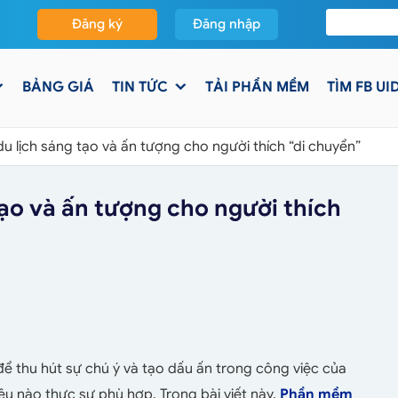
Đăng ký
Đăng nhập
BẢNG GIÁ
TIN TỨC
TẢI PHẦN MỀM
TÌM FB UI
u lịch sáng tạo và ấn tượng cho người thích “di chuyển”
tạo và ấn tượng cho người thích
ể thu hút sự chú ý và tạo dấu ấn trong công việc của
ệu nào thực sự phù hợp. Trong bài viết này,
Phần mềm