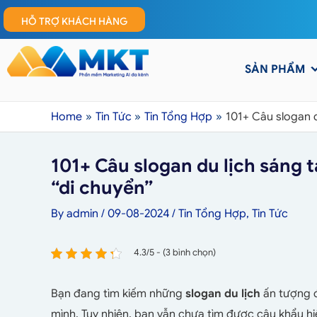
HỖ TRỢ KHÁCH HÀNG
SẢN PHẨM
Home
Tin Tức
Tin Tổng Hợp
101+ Câu slogan d
101+ Câu slogan du lịch sáng 
“di chuyển”
By
admin
/
09-08-2024
/
Tin Tổng Hợp
,
Tin Tức
4.3/5 - (3 bình chọn)
Bạn đang tìm kiếm những
slogan du lịch
ấn tượng đ
mình. Tuy nhiên, bạn vẫn chưa tìm được câu khẩu hi