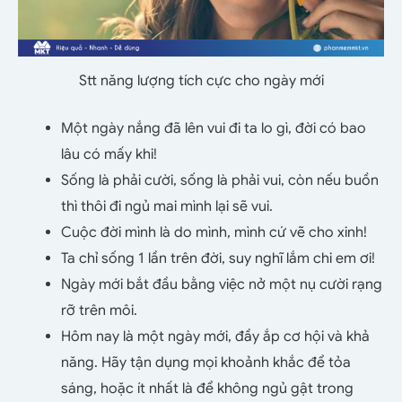
Stt năng lượng tích cực cho ngày mới
Một ngày nắng đã lên vui đi ta lo gì, đời có bao
lâu có mấy khi!
Sống là phải cười, sống là phải vui, còn nếu buồn
thì thôi đi ngủ mai mình lại sẽ vui.
Cuộc đời mình là do mình, mình cứ vẽ cho xinh!
Ta chỉ sống 1 lần trên đời, suy nghĩ lắm chi em ơi!
Ngày mới bắt đầu bằng việc nở một nụ cười rạng
rỡ trên môi.
Hôm nay là một ngày mới, đầy ắp cơ hội và khả
năng. Hãy tận dụng mọi khoảnh khắc để tỏa
sáng, hoặc ít nhất là để không ngủ gật trong