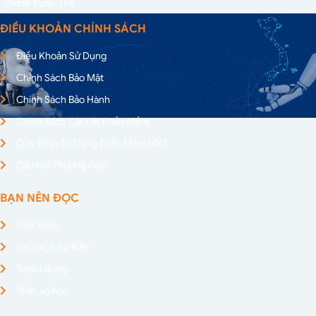
Thanh Xuân, HN
ĐIỀU KHOẢN CHÍNH SÁCH
Điều Khoản Sử Dụng
Chính Sách Bảo Mật
Chính Sách Bảo Hành
Chính Sách Cài Đặt Phần Mềm
Quy Định Sử Dụng Phần Mềm MKT
Câu Hỏi Thường Gặp
BẠN NÊN ĐỌC
Giới Thiệu
Tin Tức & Sự Kiện
Tuyển dụng
Thần số học