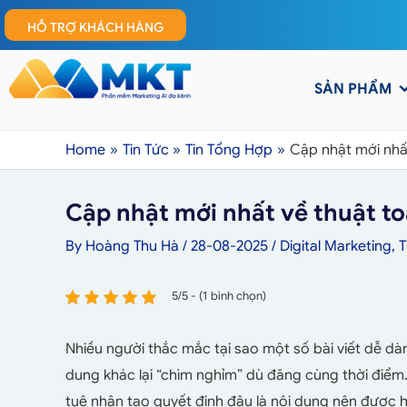
HỖ TRỢ KHÁCH HÀNG
SẢN PHẨM
Home
Tin Tức
Tin Tổng Hợp
Cập nhật mới nhấ
Cập nhật mới nhất về thuật t
By
Hoàng Thu Hà
/
28-08-2025
/
Digital Marketing
,
T
5/5 - (1 bình chọn)
Nhiều người thắc mắc tại sao một số bài viết dễ dà
dung khác lại “chìm nghỉm” dù đăng cùng thời điểm.
tuệ nhân tạo quyết định đâu là nội dung nên được hi