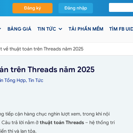
Đăng ký
Đăng nhập
BẢNG GIÁ
TIN TỨC
TẢI PHẦN MỀM
TÌM FB UI
t về thuật toán trên Threads năm 2025
oán trên Threads năm 2025
in Tổng Hợp
,
Tin Tức
ng tiếp cận hàng chục nghìn lượt xem, trong khi nội
 Câu trả lời nằm ở
thuật toán Threads
– hệ thống trí
ển thị và lan tỏa.