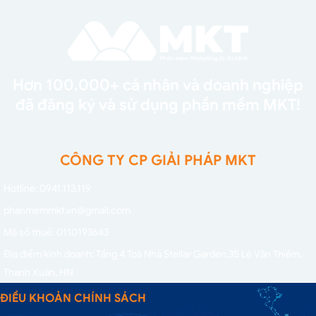
Hơn 100.000+ cá nhân và doanh nghiệp
đã đăng ký và sử dụng phần mềm MKT!
CÔNG TY CP GIẢI PHÁP MKT
Hotline: 0941.113.119
phanmemmkt.vn@gmail.com
Mã số thuế: 0110193643
Địa điểm kinh doanh: Tầng 4 Toà Nhà Stellar Garden,
35 Lê Văn Thiêm,
Thanh Xuân, HN
ĐIỀU KHOẢN CHÍNH SÁCH