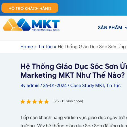
HỖ TRỢ KHÁCH HÀNG
SẢN PHẨM
Home
Tin Tức
Hệ Thống Giáo Dục Sóc Sơn Ứng
Hệ Thống Giáo Dục Sóc Sơn 
Marketing MKT Như Thế Nào?
By
admin
/
26-01-2024
/
Case Study MKT
,
Tin Tức
5/5 - (1 bình chọn)
Tiếp cận khách hàng với lĩnh vực giáo dục ngày trở 
trường. Vậy hệ thống giáo dục Sóc Sơn đã ứng d