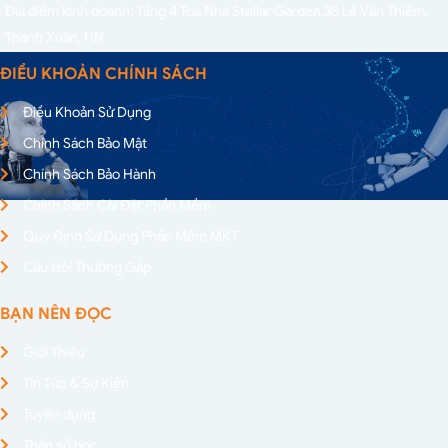
Địa điểm kinh doanh: Tầng 4 Toà Nhà Stellar Garden,
35 Lê Văn Thiêm,
Thanh Xuân, HN
ĐIỀU KHOẢN CHÍNH SÁCH
Điều Khoản Sử Dụng
Chính Sách Bảo Mật
Chính Sách Bảo Hành
Chính Sách Cài Đặt Phần Mềm
Quy Định Sử Dụng Phần Mềm MKT
Câu Hỏi Thường Gặp
BẠN NÊN ĐỌC
Giới Thiệu
Tin Tức & Sự Kiện
Tuyển dụng
Thần số học