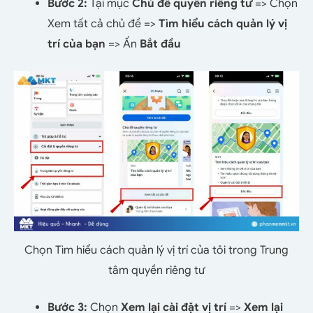
Bước 2:
Tại mục
Chủ đề quyền riêng tư
=> Chọn
Xem tất cả chủ đề =>
Tìm hiểu cách quản lý vị
trí của bạn
=> Ấn
Bắt đầu
Chọn Tìm hiểu cách quản lý vị trí của tôi trong Trung
tâm quyền riêng tư
Bước 3:
Chọn
Xem lại cài đặt vị trí
=>
Xem lại