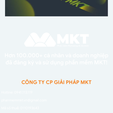
Hơn 100.000+ cá nhân và doanh nghiệp
đã đăng ký và sử dụng phần mềm MKT!
CÔNG TY CP GIẢI PHÁP MKT
Hotline: 0941.113.119
phanmemmkt.vn@gmail.com
Mã số thuế: 0110193643