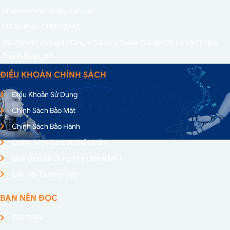
phanmemmkt.vn@gmail.com
Mã số thuế: 0110193643
Địa điểm kinh doanh: Tầng 4 Toà Nhà Stellar Garden,
35 Lê Văn Thiêm,
Thanh Xuân, HN
ĐIỀU KHOẢN CHÍNH SÁCH
Điều Khoản Sử Dụng
Chính Sách Bảo Mật
Chính Sách Bảo Hành
Chính Sách Cài Đặt Phần Mềm
Quy Định Sử Dụng Phần Mềm MKT
Câu Hỏi Thường Gặp
BẠN NÊN ĐỌC
Giới Thiệu