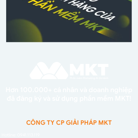
Hơn 100.000+ cá nhân và doanh nghiệp
đã đăng ký và sử dụng phần mềm MKT!
CÔNG TY CP GIẢI PHÁP MKT
Hotline: 0941.113.119