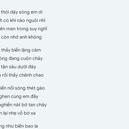
 thôi dậy sóng em ơi
h có khi nào nguôi nhỉ
n man trong suy nghĩ
m còn nhớ anh không
 thấy biển lặng câm
 lòng đang cuộn chảy
 tận sâu dưới đáy
 rồi thấy chênh chao
ển nổi sóng thét gào
n ghen cùng em đấy
ghiền nát bờ tan chảy
n lại nhẹ vỗ bờ xa
ũng như biển bao la