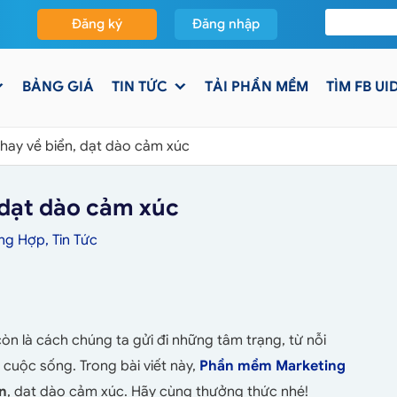
Đăng ký
Đăng nhập
BẢNG GIÁ
TIN TỨC
TẢI PHẦN MỀM
TÌM FB UI
 hay về biển, dạt dào cảm xúc
, dạt dào cảm xúc
ổng Hợp
,
Tin Tức
n là cách chúng ta gửi đi những tâm trạng, từ nỗi
à cuộc sống. Trong bài viết này,
Phần mềm Marketing
ển
, dạt dào cảm xúc. Hãy cùng thưởng thức nhé!