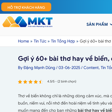
HỖ TRỢ KHÁCH HÀNG
SẢN PHẨM
Home
Tin Tức
Tin Tổng Hợp
Gợi ý 60+ bài thơ
Gợi ý 60+ bài thơ hay về biển
By
Đặng Mạnh Dũng
/
03-06-2025
/
Content
,
Tin T
4.5/5 - (2 bình chọn)
Thơ về biển không chỉ là những dòng cảm xúc, mà cò
buồn, niềm vui, nỗi nhớ đến hoài niệm về tình yêu v
muốn mang đến cho bạn những
bài thơ hay về bi