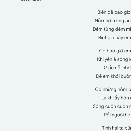
Biển đã bao giờ
Nỗi nhớ trong an
Đêm từng đêm miê
Biết giờ này e
Có bao giờ em
Khi yên ả sóng
Giấu nỗi nhớ
Để em khỏi buồn
Có những hôm bi
Là khi ấy hờ
Sóng cuồn cuộn n
Rồi nguôi hờ
Tình hai ta c