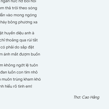
 ngàn nức nở bồi hồi
em thả trôi theo sóng
n lẫn vào mong ngóng
cháy bỏng phương xa
ật huyền diệu anh à
hỉ thoảng qua rùi tắt
 có phải do sắp đặt
Em ánh mắt đượm buồn
m không ngớt lệ tuôn
 đan luồn con tim nhỏ
m muôn trùng kham khó
nh hiểu rõ tình em!
Thơ: Cao Hằng