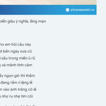
biển giàu ý nghĩa, lãng mạn
Cho em hỏi câu này
ơi bến ngày xưa cũ
 sầu trong miền ủ rũ
g vá mảnh tình câm
ấy ngọn gió thì thầm
đang rầm rì lặng lẽ
 vào ánh trăng cô lẻ
 như ru nhẹ tim côi