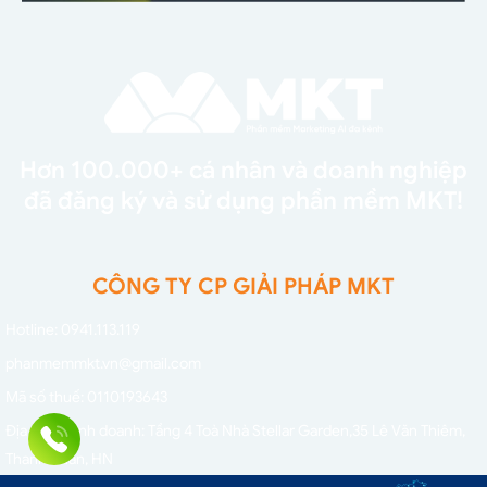
Hơn 100.000+ cá nhân và doanh nghiệp
đã đăng ký và sử dụng phần mềm MKT!
CÔNG TY CP GIẢI PHÁP MKT
Hotline: 0941.113.119
phanmemmkt.vn@gmail.com
Mã số thuế: 0110193643
Địa điểm kinh doanh: Tầng 4 Toà Nhà Stellar Garden,
35 Lê Văn Thiêm,
Thanh Xuân, HN