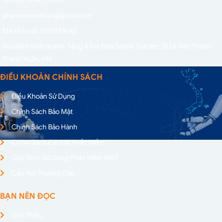
phanmemmkt.vn@gmail.com
Mã số thuế: 0110193643
Địa điểm kinh doanh: Tầng 4 Toà Nhà Stellar Garden,
35 Lê Văn Thiêm,
Thanh Xuân, HN
ĐIỀU KHOẢN CHÍNH SÁCH
Điều Khoản Sử Dụng
Chính Sách Bảo Mật
Chính Sách Bảo Hành
Chính Sách Cài Đặt Phần Mềm
Quy Định Sử Dụng Phần Mềm MKT
Câu Hỏi Thường Gặp
BẠN NÊN ĐỌC
Giới Thiệu