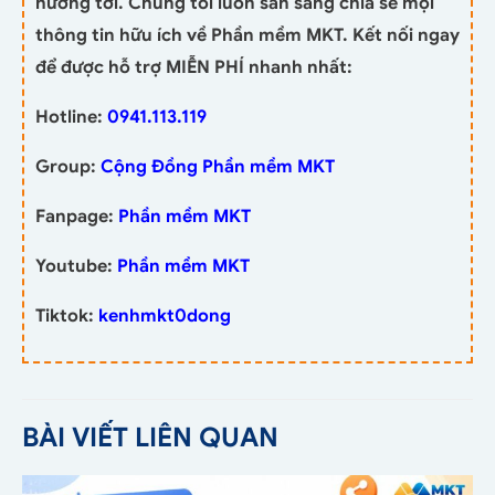
hướng tới. Chúng tôi luôn sẵn sàng chia sẻ mọi
thông tin hữu ích về Phần mềm MKT. Kết nối ngay
để được hỗ trợ MIỄN PHÍ nhanh nhất:
Hotline:
0941.113.119
Group:
Cộng Đồng Phần mềm MKT
Fanpage:
Phần mềm MKT
Youtube:
Phần mềm MKT
Tiktok:
kenhmkt0dong
BÀI VIẾT LIÊN QUAN