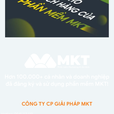
Hơn 100.000+ cá nhân và doanh nghiệp
đã đăng ký và sử dụng phần mềm MKT!
CÔNG TY CP GIẢI PHÁP MKT
Hotline: 0941.113.119