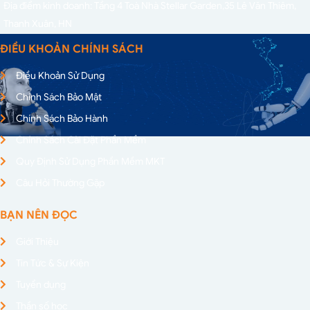
Địa điểm kinh doanh: Tầng 4 Toà Nhà Stellar Garden,
35 Lê Văn Thiêm,
Thanh Xuân, HN
ĐIỀU KHOẢN CHÍNH SÁCH
Điều Khoản Sử Dụng
Chính Sách Bảo Mật
Chính Sách Bảo Hành
Chính Sách Cài Đặt Phần Mềm
Quy Định Sử Dụng Phần Mềm MKT
Câu Hỏi Thường Gặp
BẠN NÊN ĐỌC
Giới Thiệu
Tin Tức & Sự Kiện
Tuyển dụng
Thần số học