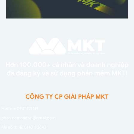
Hơn 100.000+ cá nhân và doanh nghiệp
đã đăng ký và sử dụng phần mềm MKT!
CÔNG TY CP GIẢI PHÁP MKT
Hotline: 0941.113.119
phanmemmkt.vn@gmail.com
Mã số thuế: 0110193643