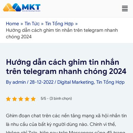
Home
Tin Tức
Tin Tổng Hợp
Hướng dẫn cách ghim tin nhắn trên telegram nhanh
chóng 2024
Hướng dẫn cách ghim tin nhắn
trên telegram nhanh chóng 2024
By
admin
/
28-12-2022
/
Digital Marketing
,
Tin Tổng Hợp
5/5 - (3 bình chọn)
Ghim đoạn chat trên các nền tảng mạng xã hội nhắn tin
là nhu cầu của bất kỳ người dùng nào. Chính vì thế,