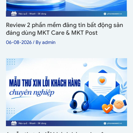
Review 2 phần mềm đăng tin bất động sản
đáng dùng MKT Care & MKT Post
06-08-2026
/ By
admin