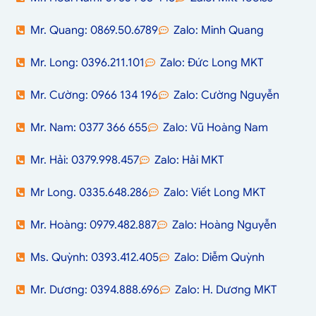
Mr. Quang: 0869.50.6789
Zalo: Minh Quang
Mr. Long: 0396.211.101
Zalo: Đức Long MKT
Mr. Cường: 0966 134 196
Zalo: Cường Nguyễn
Mr. Nam: 0377 366 655
Zalo: Vũ Hoàng Nam
Mr. Hải: 0379.998.457
Zalo: Hải MKT
Mr Long. 0335.648.286
Zalo: Viết Long MKT
Mr. Hoàng: 0979.482.887
Zalo: Hoàng Nguyễn
Ms. Quỳnh: 0393.412.405
Zalo: Diễm Quỳnh
Mr. Dương: 0394.888.696
Zalo: H. Dương MKT