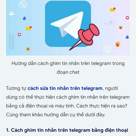
Hướng dẫn cách ghim tin nhắn trên telegram trong
đoạn chat
Tương tự
cách sửa tin nhắn trên telegram
, người
dùng có thể thực hiện cách ghim tin nhắn trên telegram
bằng cả điện thoại và máy tính. Cách thực hiện ra sao?
Cùng tham khảo hướng dẫn cụ thể dưới đây.
1. Cách ghim tin nhắn trên telegram bằng điện thoại