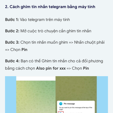
2. Cách ghim tin nhắn telegram bằng máy tính
Bước 1:
Vào telegram trên máy tính
Bước 2:
Mở cuộc trò chuyện cần ghim tin nhắn
Bước 3:
Chọn tin nhắn muốn ghim => Nhấn chuột phải
=> Chọn
Pin
Bước 4:
Bạn có thể Ghim tin nhắn cho cả đối phương
bằng cách chọn
Also pin for xxx
=> Chọn
Pin