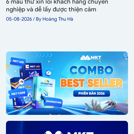
6 mẫu thư xin lỗi khách hàng chuyên
nghiệp và dễ lấy được thiện cảm
05-08-2026
/ By
Hoàng Thu Hà