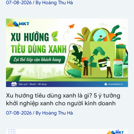
07-08-2026
/ By
Hoàng Thu Hà
Xu hướng tiêu dùng xanh là gì? 5 ý tưởng
khởi nghiệp xanh cho người kinh doanh
07-08-2026
/ By
Hoàng Thu Hà