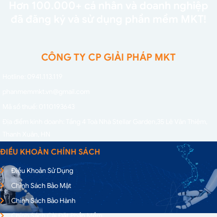
Hơn 100.000+ cá nhân và doanh nghiệp
đã đăng ký và sử dụng phần mềm MKT!
CÔNG TY CP GIẢI PHÁP MKT
Hotline: 0941.113.119
phanmemmkt.vn@gmail.com
Mã số thuế: 0110193643
Địa điểm kinh doanh: Tầng 4 Toà Nhà Stellar Garden,
35 Lê Văn Thiêm,
Thanh Xuân, HN
ĐIỀU KHOẢN CHÍNH SÁCH
Điều Khoản Sử Dụng
Chính Sách Bảo Mật
Chính Sách Bảo Hành
Chính Sách Cài Đặt Phần Mềm