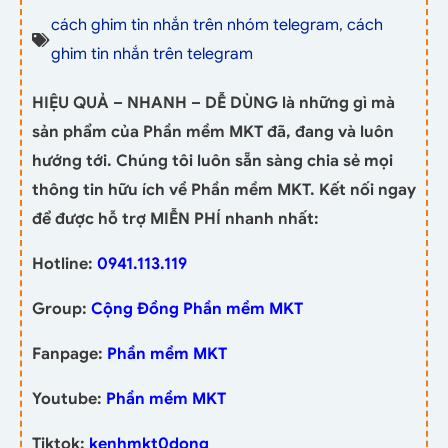
cách ghim tin nhắn trên nhóm telegram
,
cách
ghim tin nhắn trên telegram
HIỆU QUẢ – NHANH – DỄ DÙNG là những gì mà
sản phẩm của Phần mềm MKT đã, đang và luôn
hướng tới. Chúng tôi luôn sẵn sàng chia sẻ mọi
thông tin hữu ích về Phần mềm MKT. Kết nối ngay
để được hỗ trợ MIỄN PHÍ nhanh nhất:
Hotline:
0941.113.119
Group:
Cộng Đồng Phần mềm MKT
Fanpage:
Phần mềm MKT
Youtube:
Phần mềm MKT
Tiktok:
kenhmkt0dong