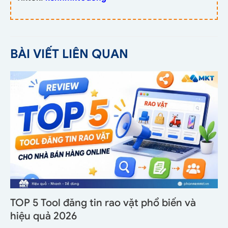
BÀI VIẾT LIÊN QUAN
TOP 5 Tool đăng tin rao vặt phổ biến và
hiệu quả 2026