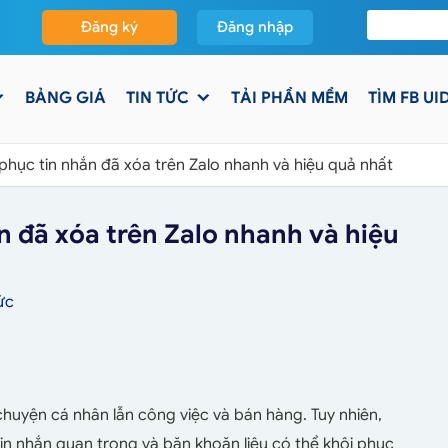
Đăng ký
Đăng nhập
BẢNG GIÁ
TIN TỨC
TẢI PHẦN MỀM
TÌM FB UI
hục tin nhắn đã xóa trên Zalo nhanh và hiệu quả nhất
 đã xóa trên Zalo nhanh và hiệu
ức
chuyện cá nhân lẫn công việc và bán hàng. Tuy nhiên,
in nhắn quan trọng và băn khoăn liệu có thể khôi phục