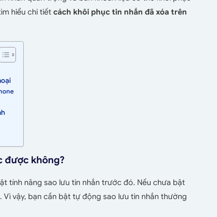
ìm hiểu chi tiết
cách khôi phục tin nhắn đã xóa trên
hoại
phone
ính
ục được không?
t tính năng sao lưu tin nhắn trước đó. Nếu chưa bật
i. Vì vậy, bạn cần bật tự động sao lưu tin nhắn thường