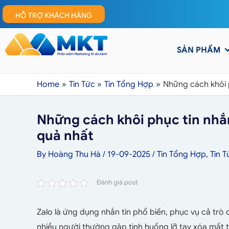
HỖ TRỢ KHÁCH HÀNG
SẢN PHẨM
Home
Tin Tức
Tin Tổng Hợp
Những cách khôi p
Những cách khôi phục tin nhắn
quả nhất
By
Hoàng Thu Hà
/
19-09-2025
/
Tin Tổng Hợp
,
Tin T
Đánh giá post
Zalo là ứng dụng nhắn tin phổ biến, phục vụ cả trò 
nhiều người thường gặp tình huống lỡ tay xóa mất t