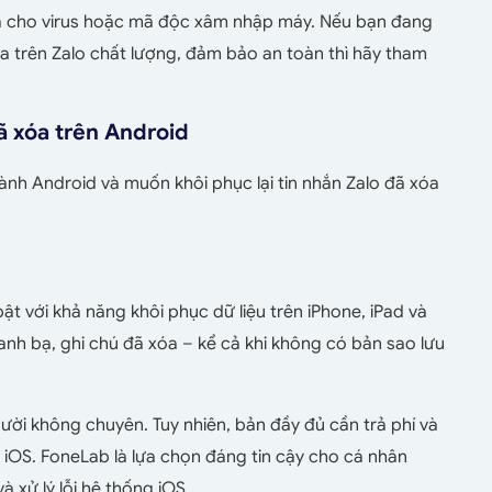
à cho virus hoặc mã độc xâm nhập máy.
Nếu bạn đang
 trên Zalo chất lượng, đảm bảo an toàn thì hãy tham
ã xóa trên Android
ành Android và muốn khôi phục lại tin nhắn Zalo đã xóa
ật với khả năng khôi phục dữ liệu trên iPhone, iPad và
danh bạ, ghi chú đã xóa – kể cả khi không có bản sao lưu
gười không chuyên. Tuy nhiên, bản đầy đủ cần trả phí và
iOS. FoneLab là lựa chọn đáng tin cậy cho cá nhân
à xử lý lỗi hệ thống iOS.