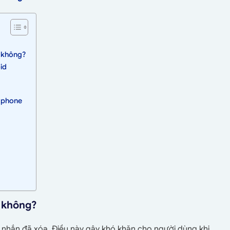
3 không?
id
 Iphone
a không?
in nhắn đã xóa. Điều này gây khó khăn cho người dùng khi