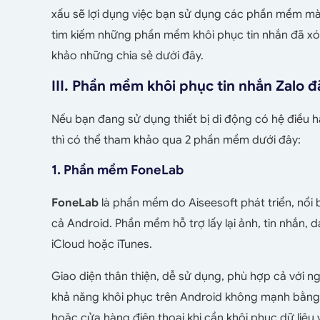
xấu sẽ lợi dụng việc bạn sử dụng các phần mềm m
tìm kiếm những
phần mềm khôi phục tin nhắn đã xóa
khảo những chia sẻ dưới đây.
III. Phần mềm khôi phục tin nhắn Zalo đ
Nếu bạn đang sử dụng thiết bị di động có hệ điều h
thì có thể tham khảo qua 2 phần mềm dưới đây:
1. Phần mềm FoneLab
FoneLab
là phần mềm do Aiseesoft phát triển, nổi b
cả Android. Phần mềm hỗ trợ lấy lại ảnh, tin nhắn, 
iCloud hoặc iTunes.
Giao diện thân thiện, dễ sử dụng, phù hợp cả với n
khả năng khôi phục trên Android không mạnh bằng 
hoặc cửa hàng điện thoại khi cần khôi phục dữ liệu v