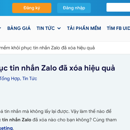
Đăng ký
Đăng nhập
BẢNG GIÁ
TIN TỨC
TẢI PHẦN MỀM
TÌM FB UI
mềm khôi phục tin nhắn Zalo đã xóa hiệu quả
c tin nhắn Zalo đã xóa hiệu quả
 Tổng Hợp
,
Tin Tức
á tin nhắn mà không lấy lại được. Vậy làm thế nào để
tin nhắn Zalo
đã xóa nào cho bạn không? Cùng tham
eting
.