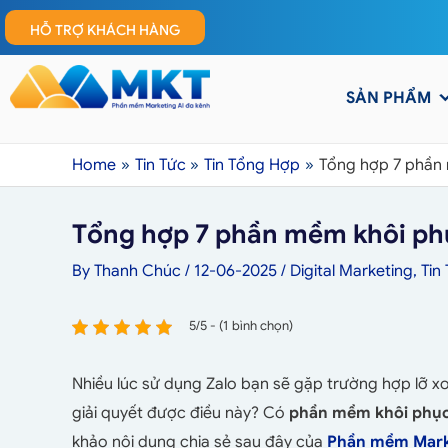
HỖ TRỢ KHÁCH HÀNG
SẢN PHẨM
Home
Tin Tức
Tin Tổng Hợp
Tổng hợp 7 phần 
Tổng hợp 7 phần mềm khôi phụ
By
Thanh Chúc
/
12-06-2025
/
Digital Marketing
,
Tin
5/5 - (1 bình chọn)
Nhiều lúc sử dụng Zalo bạn sẽ gặp trường hợp lỡ xo
giải quyết được điều này? Có
phần mềm khôi phục 
khảo nội dung chia sẻ sau đây của
Phần mềm Mark