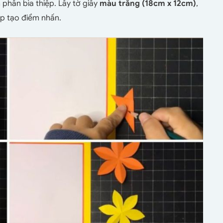
phần bìa thiệp. Lấy tờ giấy
màu trắng (18cm x 12cm)
,
úp tạo điểm nhấn.