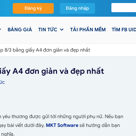
Đăng ký
Đăng nhập
BẢNG GIÁ
TIN TỨC
TẢI PHẦN MỀM
TÌM FB UI
p 8/3 bằng giấy A4​ đơn giản và đẹp nhất
iấy A4​ đơn giản và đẹp nhất
Tức
ảm yêu thương được gửi tới những người phụ nữ. Nếu bạn
ay bài viết dưới đây,
MKT Software
sẽ hướng dẫn bạn
 nghĩa.