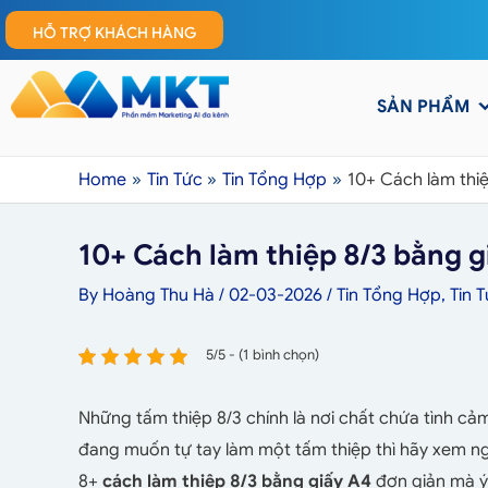
HỖ TRỢ KHÁCH HÀNG
SẢN PHẨM
Home
Tin Tức
Tin Tổng Hợp
10+ Cách làm thiệ
10+ Cách làm thiệp 8/3 bằng g
By
Hoàng Thu Hà
/
02-03-2026
/
Tin Tổng Hợp
,
Tin 
5/5 - (1 bình chọn)
Những tấm thiệp 8/3 chính là nơi chất chứa tình c
đang muốn tự tay làm một tấm thiệp thì hãy xem ng
8+
cách làm thiệp 8/3 bằng giấy A4
đơn giản mà ý