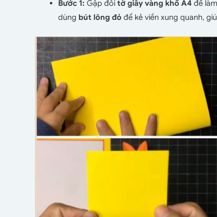
Bước 1:
Gập đôi
tờ giấy vàng khổ A4
để làm 
dùng
bút lông đỏ
để kẻ viền xung quanh, gi