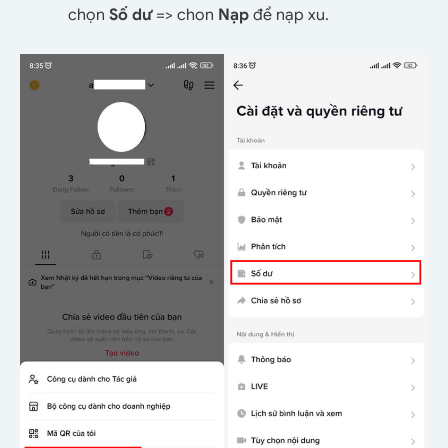
chọn
Số dư
=> chon
Nạp
để nạp xu.