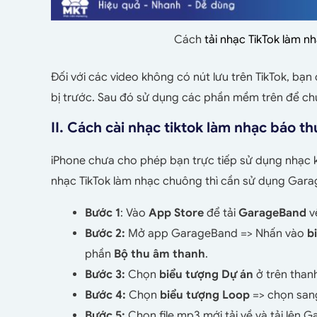
Cách
tải nhạc TikTok làm 
Đối với các video không có nút lưu trên TikTok, bạ
bị trước. Sau đó sử dụng các phần mềm trên để chu
II. Cách cài nhạc tiktok làm nhạc báo t
iPhone chưa cho phép bạn trực tiếp sử dụng nhạc
nhạc TikTok làm nhạc chuông thì cần sử dụng Gara
Bước 1
: Vào
App Store
để tải
GarageBand
v
Bước 2:
Mở app GarageBand => Nhấn vào
bi
phần
Bộ thu âm thanh
.
Bước 3:
Chọn
biểu tượng
Dự án
ở trên thanh
Bước 4:
Chọn
biểu tượng Loop
=> chọn san
Bước 5:
Chọn file mp3 mới tải về và tải lên 