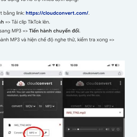
 bằng link:
https://cloudconvert.com/
.
nh
=> Tải clip TikTok lên.
 sang MP3 =>
Tiến hành chuyển đổi
.
ành MP3 và hiện chế độ nghe thử, kiểm tra xong =>