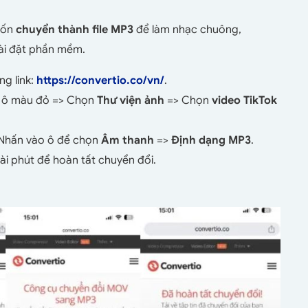
uốn
chuyển thành file MP3
để làm nhạc chuông,
ài đặt phần mềm.
ng link:
https://convertio.co/vn/
.
 ô màu đỏ => Chọn
Thư viện ảnh
=> Chọn
video TikTok
=> Nhấn vào ô để chọn
Âm thanh
=>
Định dạng MP3
.
ài phút để hoàn tất chuyển đổi.