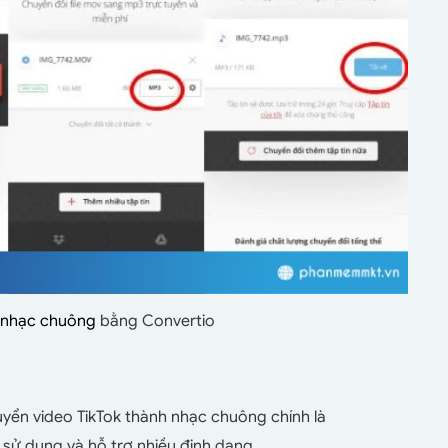
m nhạc chuông
bằng Convertio
ển video TikTok thành nhạc chuông chính là
 sử dụng và hỗ trợ nhiều định dạng.