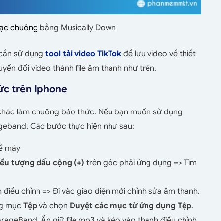
nhạc chuông
bằng Musically Down
n cần sử dụng
tool tải video TikTok
để lưu video về thiết
yển đổi video thành file âm thanh như trên.
hức trên Iphone
 khác làm chuông báo thức. Nếu bạn muốn sử dụng
geband. Các bước thực hiện như sau:
ề máy
ểu tượng dấu cộng (+)
trên góc phải ứng dụng => Tìm
 điều chỉnh => Đi vào giao diện mới chỉnh sửa âm thanh.
g mục
Tệp
và chọn
Duyệt các mục từ ứng dụng Tệp
.
GarageBand. Ấn giữ file mp3 và kéo vào thanh điều chỉnh.