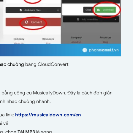
nhạc chuông
bằng CloudConvert
Tok bằng công cụ MusicallyDown. Đây là cách đơn giản
ành nhạc chuông nhanh.
a link:
https://musicaldown.com/en
i về
ng, chọn
Tải MP3
là xong