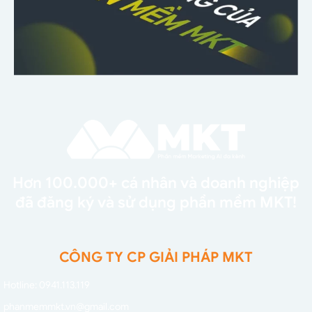
Hơn 100.000+ cá nhân và doanh nghiệp
đã đăng ký và sử dụng phần mềm MKT!
CÔNG TY CP GIẢI PHÁP MKT
Hotline: 0941.113.119
phanmemmkt.vn@gmail.com