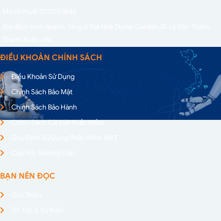
Mã số thuế: 0110193643
Địa điểm kinh doanh: Tầng 4 Toà Nhà Stellar Garden,
35 Lê Văn Thiêm,
Thanh Xuân, HN
ĐIỀU KHOẢN CHÍNH SÁCH
Điều Khoản Sử Dụng
Chính Sách Bảo Mật
Chính Sách Bảo Hành
Chính Sách Cài Đặt Phần Mềm
Quy Định Sử Dụng Phần Mềm MKT
Câu Hỏi Thường Gặp
BẠN NÊN ĐỌC
Giới Thiệu
Tin Tức & Sự Kiện