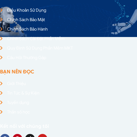
Điều Khoản Sử Dụng
Chính Sách Bảo Mật
Chính Sách Bảo Hành
Chính Sách Cài Đặt Phần Mềm
Quy Định Sử Dụng Phần Mềm MKT
Câu Hỏi Thường Gặp
BẠN NÊN ĐỌC
Giới Thiệu
Tin Tức & Sự Kiện
Tuyển dụng
Thần số học
Kết nối với chúng tôi