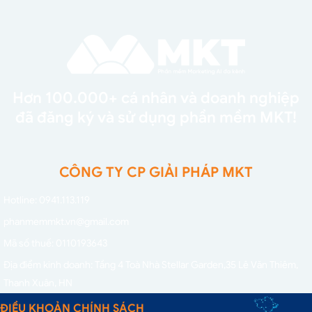
Hơn 100.000+ cá nhân và doanh nghiệp
đã đăng ký và sử dụng phần mềm MKT!
CÔNG TY CP GIẢI PHÁP MKT
Hotline: 0941.113.119
phanmemmkt.vn@gmail.com
Mã số thuế: 0110193643
Địa điểm kinh doanh: Tầng 4 Toà Nhà Stellar Garden,
35 Lê Văn Thiêm,
Thanh Xuân, HN
ĐIỀU KHOẢN CHÍNH SÁCH