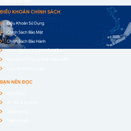
Thanh Xuân, HN
ĐIỀU KHOẢN CHÍNH SÁCH
Điều Khoản Sử Dụng
Chính Sách Bảo Mật
Chính Sách Bảo Hành
Chính Sách Cài Đặt Phần Mềm
Quy Định Sử Dụng Phần Mềm MKT
Câu Hỏi Thường Gặp
BẠN NÊN ĐỌC
Giới Thiệu
Tin Tức & Sự Kiện
Tuyển dụng
Thần số học