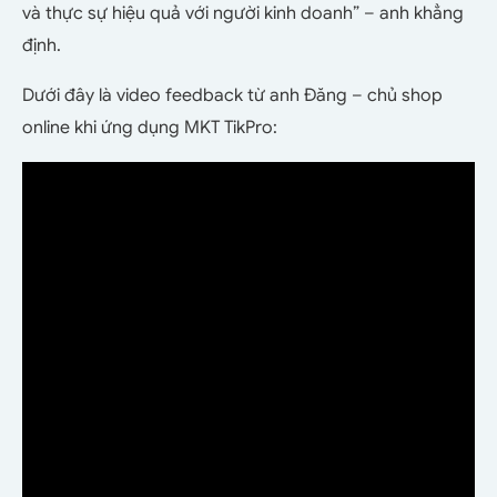
và thực sự hiệu quả với người kinh doanh” – anh khẳng
định.
Dưới đây là video feedback từ anh Đăng – chủ shop
online khi ứng dụng MKT TikPro: