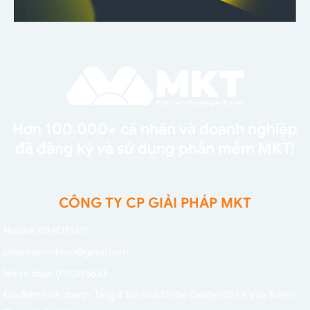
Hơn 100.000+ cá nhân và doanh nghiệp
đã đăng ký và sử dụng phần mềm MKT!
CÔNG TY CP GIẢI PHÁP MKT
Hotline: 0941.113.119
phanmemmkt.vn@gmail.com
Mã số thuế: 0110193643
Địa điểm kinh doanh: Tầng 4 Toà Nhà Stellar Garden,
35 Lê Văn Thiêm,