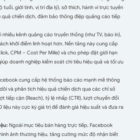
i, giới tính, vị trí địa lý), sở thích, hành vi trực tuyến
ệu quả chiến dịch, đảm bảo thông điệp quảng cáo tiếp
i nhiều kênh quảng cáo truyền thống (như TV, báo in),
ch khởi điểm linh hoạt hơn. Nền tảng này cung cấp
lick, CPM – Cost Per Mille) và cho phép đặt giới hạn
úp doanh nghiệp kiểm soát chi tiêu hiệu quả và tối ưu
cebook cung cấp hệ thống báo cáo mạnh mẽ thông
i và phân tích hiệu quả chiến dịch qua các chỉ số
ợt tiếp cận (Reach), tỷ lệ nhấp (CTR), lượt chuyển đổi
ữ liệu này cực kỳ giá trị để đánh giá hiệu suất và đưa ra
iệu:
Ngoài mục tiêu bán hàng trực tiếp, Facebook
 hình ảnh thương hiệu, tăng cường mức độ nhận biết