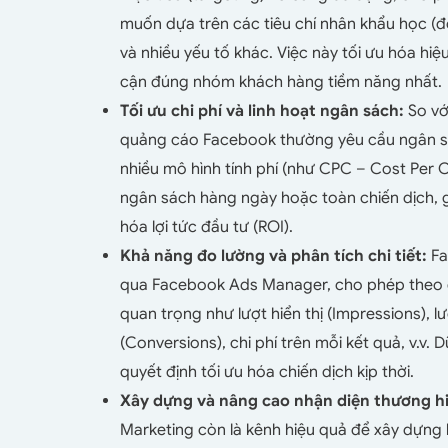
muốn dựa trên các tiêu chí nhân khẩu học (độ tuổ
và nhiều yếu tố khác. Việc này tối ưu hóa hi
cận đúng nhóm khách hàng tiềm năng nhất.
Tối ưu chi phí và linh hoạt ngân sách:
So vớ
quảng cáo Facebook thường yêu cầu ngân sá
nhiều mô hình tính phí (như CPC – Cost Per C
ngân sách hàng ngày hoặc toàn chiến dịch, gi
hóa lợi tức đầu tư (ROI).
Khả năng đo lường và phân tích chi tiết:
Fa
qua Facebook Ads Manager, cho phép theo dõ
quan trọng như lượt hiển thị (Impressions), lư
(Conversions), chi phí trên mỗi kết quả, v.v. D
quyết định tối ưu hóa chiến dịch kịp thời.
Xây dựng và nâng cao nhận diện thương h
Marketing còn là kênh hiệu quả để xây dựng