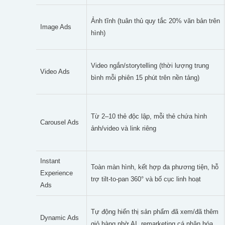
Ảnh tĩnh (tuân thủ quy tắc 20% văn bản trên
Image Ads
hình)
Video ngắn/storytelling (thời lượng trung
Video Ads
bình mỗi phiên 15 phút trên nền tảng)
Từ 2–10 thẻ độc lập, mỗi thẻ chứa hình
Carousel Ads
ảnh/video và link riêng
Instant
Toàn màn hình, kết hợp đa phương tiện, hỗ
Experience
trợ tilt-to-pan 360° và bố cục linh hoạt
Ads
Tự động hiển thị sản phẩm đã xem/đã thêm
Dynamic Ads
giỏ hàng nhờ AI, remarketing cá nhân hóa