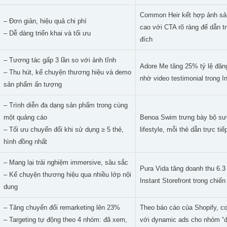
Common Heir kết hợp ảnh sả
– Đơn giản, hiệu quả chi phí
cao với CTA rõ ràng để dẫn tr
– Dễ dàng triển khai và tối ưu
đích
– Tương tác gấp 3 lần so với ảnh tĩnh
Adore Me tăng 25% tỷ lệ đăng
– Thu hút, kể chuyện thương hiệu và demo
nhờ video testimonial trong I
sản phẩm ấn tượng
– Trình diễn đa dạng sản phẩm trong cùng
một quảng cáo
Benoa Swim trưng bày bộ sưu
– Tối ưu chuyển đổi khi sử dụng ≥ 5 thẻ,
lifestyle, mỗi thẻ dẫn trực ti
hình đồng nhất
– Mang lại trải nghiệm immersive, sâu sắc
Pura Vida tăng doanh thu 6.3
– Kể chuyện thương hiệu qua nhiều lớp nội
Instant Storefront trong chiế
dung
– Tăng chuyển đổi remarketing lên 23%
Theo báo cáo của Shopify, c
– Targeting tự động theo 4 nhóm: đã xem,
với dynamic ads cho nhóm “