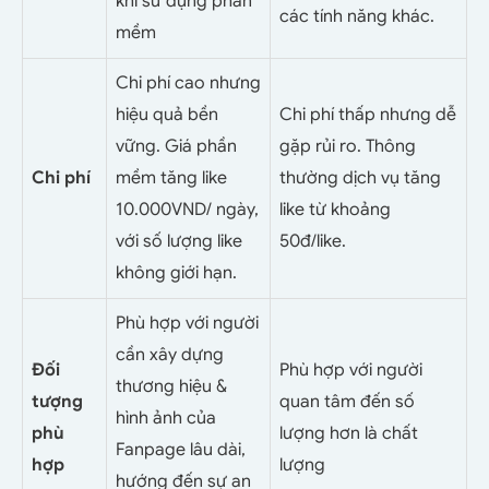
khi sử dụng phần
các tính năng khác.
mềm
Chi phí cao nhưng
hiệu quả bền
Chi phí thấp nhưng dễ
vững. Giá phần
gặp rủi ro. Thông
Chi phí
mềm tăng like
thường dịch vụ tăng
10.000VND/ ngày,
like từ khoảng
với số lượng like
50đ/like.
không giới hạn.
Phù hợp với người
cần xây dựng
Đối
Phù hợp với người
thương hiệu &
tượng
quan tâm đến số
hình ảnh của
phù
lượng hơn là chất
Fanpage lâu dài,
hợp
lượng
hướng đến sự an