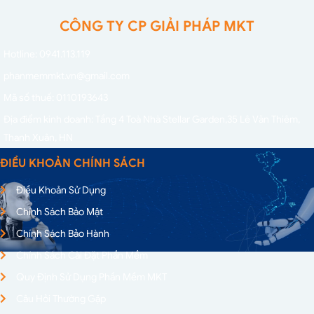
CÔNG TY CP GIẢI PHÁP MKT
Hotline: 0941.113.119
phanmemmkt.vn@gmail.com
Mã số thuế: 0110193643
Địa điểm kinh doanh: Tầng 4 Toà Nhà Stellar Garden,
35 Lê Văn Thiêm,
Thanh Xuân, HN
ĐIỀU KHOẢN CHÍNH SÁCH
Điều Khoản Sử Dụng
Chính Sách Bảo Mật
Chính Sách Bảo Hành
Chính Sách Cài Đặt Phần Mềm
Quy Định Sử Dụng Phần Mềm MKT
Câu Hỏi Thường Gặp