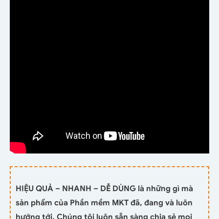
HIỆU QUẢ – NHANH – DỄ DÙNG là những gì mà
sản phẩm của Phần mềm MKT đã, đang và luôn
hướng tới. Chúng tôi luôn sẵn sàng chia sẻ mọi