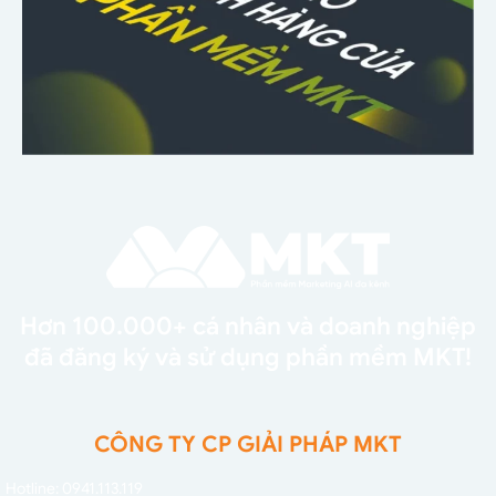
Hơn 100.000+ cá nhân và doanh nghiệp
đã đăng ký và sử dụng phần mềm MKT!
CÔNG TY CP GIẢI PHÁP MKT
Hotline: 0941.113.119