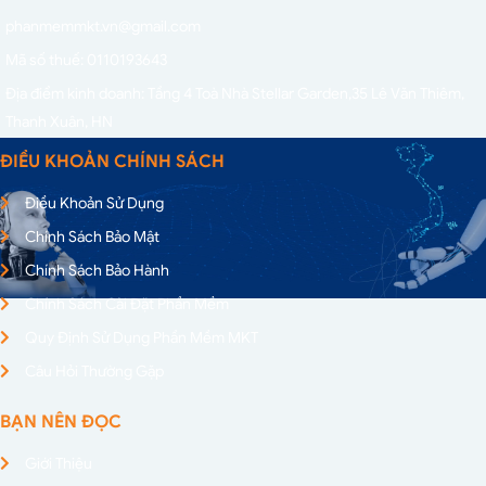
phanmemmkt.vn@gmail.com
Mã số thuế: 0110193643
Địa điểm kinh doanh: Tầng 4 Toà Nhà Stellar Garden,
35 Lê Văn Thiêm,
Thanh Xuân, HN
ĐIỀU KHOẢN CHÍNH SÁCH
Điều Khoản Sử Dụng
Chính Sách Bảo Mật
Chính Sách Bảo Hành
Chính Sách Cài Đặt Phần Mềm
Quy Định Sử Dụng Phần Mềm MKT
Câu Hỏi Thường Gặp
BẠN NÊN ĐỌC
Giới Thiệu